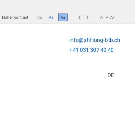
Hoher Kontrast
Aa
Aa
Aa
A-
A
A+
info@stiftung-btb.ch
+41 031 307 40 40
DE
Sprache a