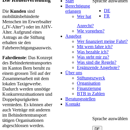
Start
Sprache auswählen
Berechtigung
DE
Die
Kunden
sind
erlangen
FR
mobilitätsbehinderte
Wer hat
Menschen im Erwerbsalter
Anrecht?
(„IV-Alter“) oder im AHV-
Wie vorgehen?
Alter. Aufgrund eines
Angebot
Antrags an die Stiftung
Wer ﬁnanziert meine Fahrt?
erhalten sie den
Mit wem fahre ich?
Fahrberechtigungsausweis.
Was bezahle ich?
Was steht mir zu?
Fahrdienste
: Das Konzept
Was sind die Regeln?
des Behindertentransportes
Ergänzende Angebote?
im Kanton Bern beruht zu
Über uns
einem grossen Teil auf der
Stiftungszweck
Zusammenarbeit mit dem
Organisation
lokalen Taxigewerbe.
Finanzierung
Dadurch werden unnötige
BTB in Zahlen
Konkurrenzsituationen und
Beratungsstellen
Doppelspurigkeiten
Kontakt
vermieden. Es können aber
auch Verträge mit anderen
im Behindertentransport
Sprache auswählen
tätigen Organisationen
abgeschlossen werden.
DE