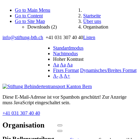
Go to Main Menu
Go to Content
Startseite
Go to Site Map
Über uns
Downloads (2)
Organisation
info@stiftung-btb.ch
+41 031 307 40 40
Listen
Standardmodus
Nachtmodus
Hoher Kontrast
Aa
Aa
Aa
Fixes Format
Dynamisches/Breites Format
A-
A
A+
Diese E-Mail-Adresse ist vor Spambots geschützt! Zur Anzeige
muss JavaScript eingeschaltet sein.
+41 031 307 40 40
Organisation
Die Rollenverteilung