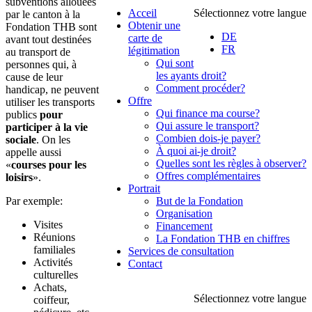
subventions allouées
Acceil
Sélectionnez votre langue
par le canton à la
Obtenir une
Fondation THB sont
DE
carte de
avant tout destinées
FR
légitimation
au transport de
Qui sont
personnes qui, à
les ayants droit?
cause de leur
Comment procéder?
handicap, ne peuvent
Offre
utiliser les transports
Qui finance ma course?
publics
pour
Qui assure le transport?
participer à la vie
Combien dois-je payer?
sociale
. On les
À quoi ai-je droit?
appelle aussi
Quelles sont les règles à observer?
«
courses pour les
Offres complémentaires
loisirs
».
Portrait
Par exemple:
But de la Fondation
Organisation
Visites
Financement
Réunions
La Fondation THB en chiffres
familiales
Services de consultation
Activités
Contact
culturelles
Achats,
Sélectionnez votre langue
coiffeur,