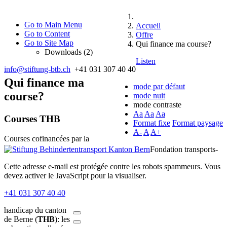
Go to Main Menu
Accueil
Go to Content
Offre
Go to Site Map
Qui finance ma course?
Downloads (2)
Listen
info@stiftung-btb.ch
+41 031 307 40 40
Qui finance ma
mode par défaut
course?
mode nuit
mode contraste
Aa
Aa
Aa
Courses THB
Format fixe
Format paysage
A-
A
A+
Courses cofinancées par la
Fondation transports-
Cette adresse e-mail est protégée contre les robots spammeurs. Vous
devez activer le JavaScript pour la visualiser.
+41 031 307 40 40
handicap du canton
de Berne (
THB
): les