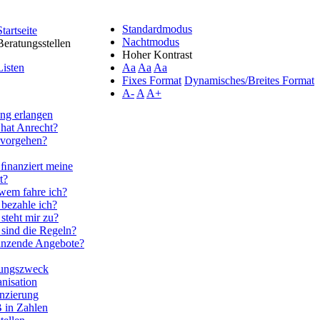
Standardmodus
Startseite
Nachtmodus
Beratungsstellen
Hoher Kontrast
Listen
Aa
Aa
Aa
Fixes Format
Dynamisches/Breites Format
A-
A
A+
ng erlangen
hat Anrecht?
 vorgehen?
ﬁnanziert meine
t?
wem fahre ich?
bezahle ich?
steht mir zu?
sind die Regeln?
änzende Angebote?
tungszweck
nisation
nzierung
 in Zahlen