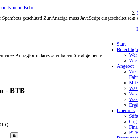
r Spambots geschützt! Zur Anzeige muss JavaScript eingeschaltet sein.
Start
Berechtigu
Wer 
en eines Antragformulares oder haben Sie allgemeine
Wie
Angebot
Wer 
Fahr
Mit 
Was 
rn - BTB
Was 
Was 
Erg
Über uns
Stif
Orga
01 Q
Fina
BTB