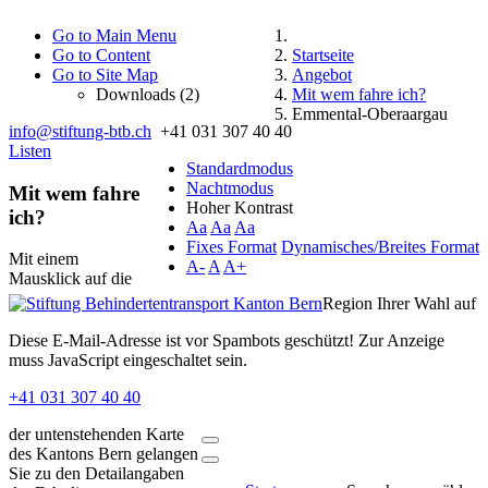
Go to Main Menu
Go to Content
Startseite
Go to Site Map
Angebot
Downloads (2)
Mit wem fahre ich?
Emmental-Oberaargau
info@stiftung-btb.ch
+41 031 307 40 40
Listen
Standardmodus
Nachtmodus
Mit wem fahre
Hoher Kontrast
ich?
Aa
Aa
Aa
Fixes Format
Dynamisches/Breites Format
Mit einem
A-
A
A+
Mausklick auf die
Region Ihrer Wahl auf
Diese E-Mail-Adresse ist vor Spambots geschützt! Zur Anzeige
muss JavaScript eingeschaltet sein.
+41 031 307 40 40
der untenstehenden Karte
des Kantons Bern gelangen
Sie zu den Detailangaben