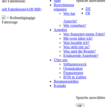
Start
Sprache auswählen
der Fahrdienste.
Berechtigung
DE
pdf
Fahrdienste
(
4.08 MB
)
erlangen
FR
Wer hat
= Rollstuhlgängige
Anrecht?
Fahrzeuge
Wie vorgehen?
Angebot
Wer ﬁnanziert meine Fahrt?
Mit wem fahre ich?
Was bezahle ich?
Was steht mir zu?
Was sind die Regeln?
Ergänzende Angebote?
Über uns
Stiftungszweck
Organisation
Finanzierung
BTB in Zahlen
Beratungsstellen
Kontakt
Sprache auswählen
DE