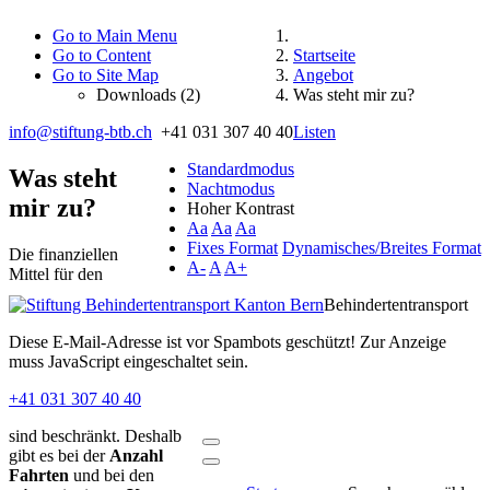
Go to Main Menu
Go to Content
Startseite
Go to Site Map
Angebot
Downloads (2)
Was steht mir zu?
info@stiftung-btb.ch
+41 031 307 40 40
Listen
Standardmodus
Was steht
Nachtmodus
mir zu?
Hoher Kontrast
Aa
Aa
Aa
Fixes Format
Dynamisches/Breites Format
Die finanziellen
A-
A
A+
Mittel für den
Behindertentransport
Diese E-Mail-Adresse ist vor Spambots geschützt! Zur Anzeige
muss JavaScript eingeschaltet sein.
+41 031 307 40 40
sind beschränkt. Deshalb
gibt es bei der
Anzahl
Fahrten
und bei den