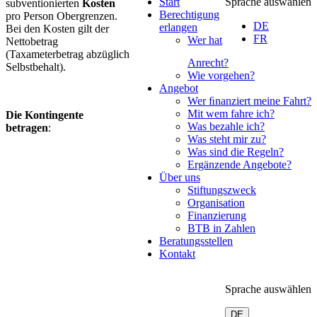
Start
Sprache auswählen
subventionierten
Kosten
Berechtigung
pro Person Obergrenzen.
DE
erlangen
Bei den Kosten gilt der
FR
Wer hat
Nettobetrag
(Taxameterbetrag abzüglich
Anrecht?
Selbstbehalt).
Wie vorgehen?
Angebot
Wer ﬁnanziert meine Fahrt?
Mit wem fahre ich?
Die Kontingente
Was bezahle ich?
betragen
:
Was steht mir zu?
Was sind die Regeln?
Ergänzende Angebote?
Über uns
Stiftungszweck
Organisation
Finanzierung
BTB in Zahlen
Beratungsstellen
Kontakt
Sprache auswählen
DE