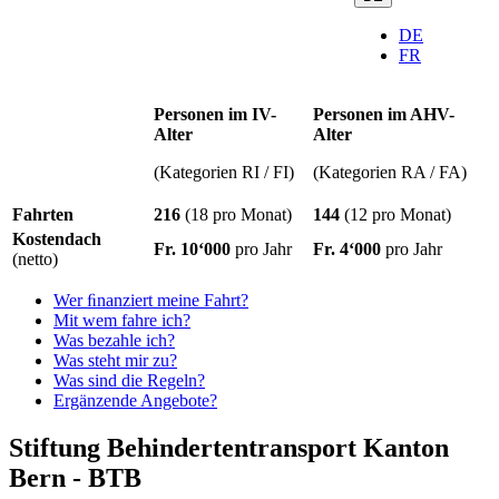
DE
FR
Personen im IV-
Personen im AHV-
Alter
Alter
(Kategorien RI / FI)
(Kategorien RA / FA)
Fahrten
216
(18 pro Monat)
144
(12 pro Monat)
Kostendach
Fr. 10‘000
pro Jahr
Fr. 4‘000
pro Jahr
(netto)
Wer ﬁnanziert meine Fahrt?
Mit wem fahre ich?
Was bezahle ich?
Was steht mir zu?
Was sind die Regeln?
Ergänzende Angebote?
Stiftung Behindertentransport Kanton
Bern - BTB