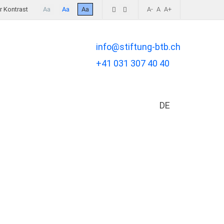
 Kontrast
Aa
Aa
Aa
A-
A
A+
info@stiftung-btb.ch
+41 031 307 40 40
DE
Sprache auswä