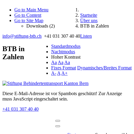
Go to Main Menu
Go to Content
Startseite
Go to Site Map
Über uns
Downloads (2)
BTB in Zahlen
info@stiftung-btb.ch
+41 031 307 40 40
Listen
Standardmodus
BTB in
Nachtmodus
Zahlen
Hoher Kontrast
Aa
Aa
Aa
Fixes Format
Dynamisches/Breites Format
A-
A
A+
Diese E-Mail-Adresse ist vor Spambots geschützt! Zur Anzeige
muss JavaScript eingeschaltet sein.
+41 031 307 40 40