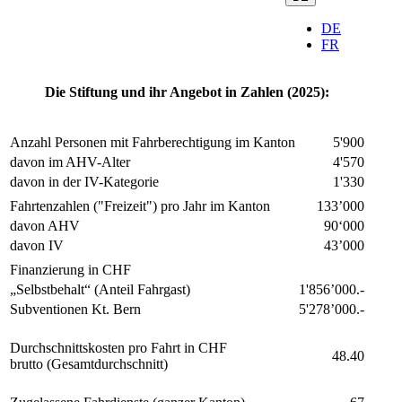
DE
FR
Die Stiftung und ihr Angebot in Zahlen (2025):
Anzahl Personen mit Fahrberechtigung im Kanton
5'900
davon im AHV-Alter
4'570
davon in der IV-Kategorie
1'330
Fahrtenzahlen ("Freizeit") pro Jahr im Kanton
133’000
davon AHV
90‘000
davon IV
43’000
Finanzierung in CHF
„Selbstbehalt“ (Anteil Fahrgast)
1'856’000.-
Subventionen Kt. Bern
5'278’000.-
Durchschnittskosten pro Fahrt in CHF
48.40
brutto (Gesamtdurchschnitt)