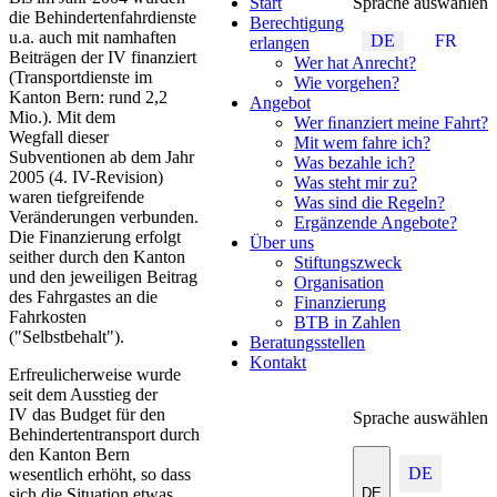
Start
Sprache auswählen
die Behindertenfahrdienste
Berechtigung
u.a. auch mit namhaften
DE
FR
erlangen
Beiträgen der IV finanziert
Wer hat Anrecht?
(Transportdienste im
Wie vorgehen?
Kanton Bern: rund 2,2
Angebot
Mio.). Mit dem
Wer ﬁnanziert meine Fahrt?
Wegfall dieser
Mit wem fahre ich?
Subventionen ab dem Jahr
Was bezahle ich?
2005 (4. IV-Revision)
Was steht mir zu?
waren tiefgreifende
Was sind die Regeln?
Veränderungen verbunden.
Ergänzende Angebote?
Die Finanzierung erfolgt
Über uns
seither durch den Kanton
Stiftungszweck
und den jeweiligen Beitrag
Organisation
des Fahrgastes an die
Finanzierung
Fahrkosten
BTB in Zahlen
("Selbstbehalt").
Beratungsstellen
Kontakt
Erfreulicherweise wurde
seit dem Ausstieg der
IV das Budget für den
Sprache auswählen
Behindertentransport durch
den Kanton Bern
DE
wesentlich erhöht, so dass
DE
sich die Situation etwas