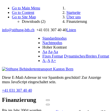
Go to Main Menu
Go to Content
Startseite
Go to Site Map
Über uns
Downloads (2)
Finanzierung
info@stiftung-btb.ch
+41 031 307 40 40
Listen
Standardmodus
Nachtmodus
Hoher Kontrast
Aa
Aa
Aa
Fixes Format
Dynamisches/Breites Format
A-
A
A+
Diese E-Mail-Adresse ist vor Spambots geschützt! Zur Anzeige
muss JavaScript eingeschaltet sein.
+41 031 307 40 40
Finanzierung
Bis im Jahr 2004 wurden