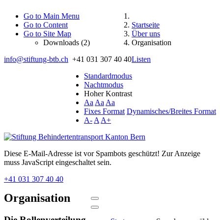
Go to Main Menu
Go to Content
Startseite
Go to Site Map
Über uns
Downloads (2)
Organisation
info@stiftung-btb.ch
+41 031 307 40 40
Listen
Standardmodus
Nachtmodus
Hoher Kontrast
Aa
Aa
Aa
Fixes Format
Dynamisches/Breites Format
A-
A
A+
Diese E-Mail-Adresse ist vor Spambots geschützt! Zur Anzeige
muss JavaScript eingeschaltet sein.
+41 031 307 40 40
Organisation
Die Rollenverteilung