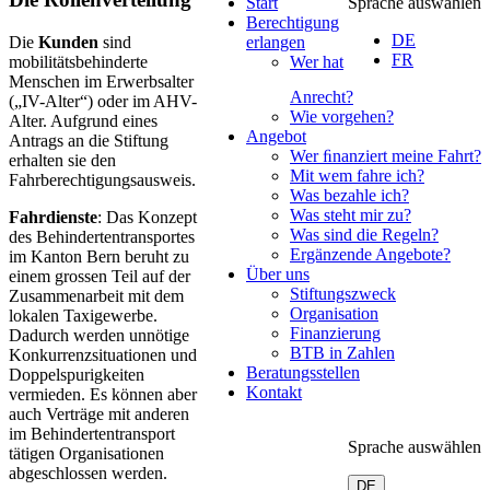
Start
Sprache auswählen
Berechtigung
DE
Die
Kunden
sind
erlangen
FR
mobilitätsbehinderte
Wer hat
Menschen im Erwerbsalter
Anrecht?
(„IV-Alter“) oder im AHV-
Wie vorgehen?
Alter. Aufgrund eines
Angebot
Antrags an die Stiftung
Wer ﬁnanziert meine Fahrt?
erhalten sie den
Mit wem fahre ich?
Fahrberechtigungsausweis.
Was bezahle ich?
Was steht mir zu?
Fahrdienste
: Das Konzept
Was sind die Regeln?
des Behindertentransportes
Ergänzende Angebote?
im Kanton Bern beruht zu
Über uns
einem grossen Teil auf der
Stiftungszweck
Zusammenarbeit mit dem
Organisation
lokalen Taxigewerbe.
Finanzierung
Dadurch werden unnötige
BTB in Zahlen
Konkurrenzsituationen und
Beratungsstellen
Doppelspurigkeiten
Kontakt
vermieden. Es können aber
auch Verträge mit anderen
im Behindertentransport
Sprache auswählen
tätigen Organisationen
abgeschlossen werden.
DE