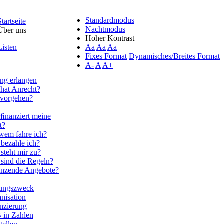
Standardmodus
Startseite
Nachtmodus
Über uns
Hoher Kontrast
Listen
Aa
Aa
Aa
Fixes Format
Dynamisches/Breites Format
A-
A
A+
ng erlangen
hat Anrecht?
 vorgehen?
ﬁnanziert meine
t?
wem fahre ich?
bezahle ich?
steht mir zu?
sind die Regeln?
änzende Angebote?
tungszweck
nisation
nzierung
 in Zahlen