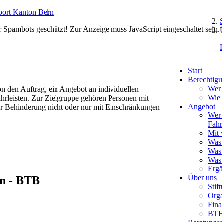
r Spambots geschützt! Zur Anzeige muss JavaScript eingeschaltet sein.
Start
Berechtigu
Wer 
 den Auftrag, ein Angebot an individuellen
Wie
rleisten. Zur Zielgruppe gehören Personen mit
Angebot
er Behinderung nicht oder nur mit Einschränkungen
Wer 
Fahr
Mit 
Was 
Was 
Was 
Erg
Über uns
rn - BTB
Stif
Orga
Fina
BTB