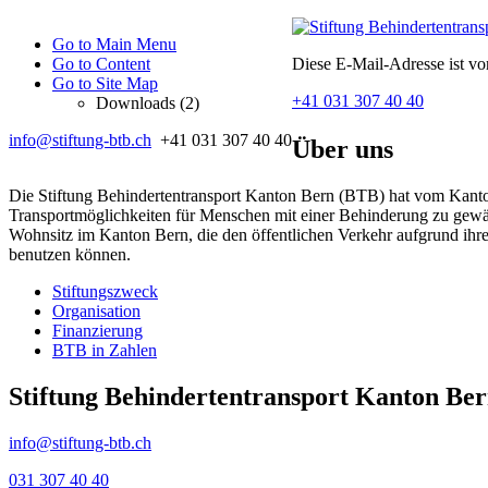
Go to Main Menu
Go to Content
Diese E-Mail-Adresse ist vo
Go to Site Map
+41 031 307 40 40
Downloads (2)
info@stiftung-btb.ch
+41 031 307 40 40
Über uns
Die Stiftung Behindertentransport Kanton Bern (BTB) hat vom Kanton
Transportmöglichkeiten für Menschen mit einer Behinderung zu gewäh
Wohnsitz im Kanton Bern, die den öffentlichen Verkehr aufgrund ihr
benutzen können.
Stiftungszweck
Organisation
Finanzierung
BTB in Zahlen
Stiftung Behindertentransport Kanton Be
info@stiftung-btb.ch
031 307 40 40