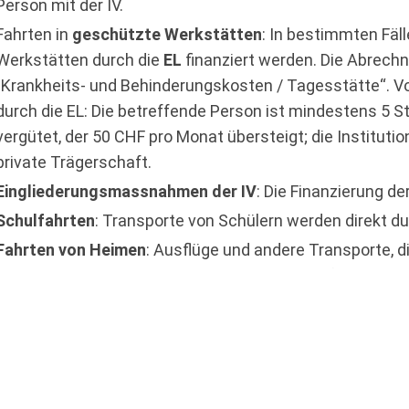
Person mit der IV.
Fahrten in
geschützte Werkstätten
: In bestimmten Fäl
Werkstätten durch die
EL
finanziert werden. Die Abrechn
„Krankheits- und Behinderungskosten / Tagesstätte“. 
durch die EL: Die betreffende Person ist mindestens 5 St
vergütet, der 50 CHF pro Monat übersteigt; die Instituti
private Trägerschaft.
Eingliederungsmassnahmen der IV
: Die Finanzierung de
Schulfahrten
: Transporte von Schülern werden direkt du
Fahrten von Heimen
: Ausflüge und andere Transporte,
Angebot stehen, sind durch die Institution zu finanzieren
Zweifelsfällen - oder wenn Sie bei der Abrechnung mit
auchen - wenden Sie sich an eine zuständige Beratungss
pdf
Beratungsstellen
(
109 KB
)