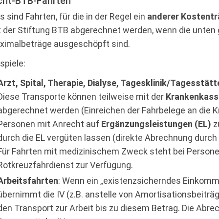
cht-BTB-Fahrten
s sind Fahrten, für die in der Regel ein
anderer Kostentr
t der Stiftung BTB abgerechnet werden, wenn die unten 
ximalbeträge ausgeschöpft sind.
spiele:
Arzt, Spital, Therapie, Dialyse, Tagesklinik/Tagesstät
Diese Transporte können teilweise mit der
Krankenkass
abgerechnet werden (Einreichen der Fahrbelege an die 
Personen mit Anrecht auf
Ergänzungsleistungen (EL)
z
durch die EL vergüten lassen (direkte Abrechnung durch
Für Fahrten mit medizinischem Zweck steht bei Personen
Rotkreuzfahrdienst zur Verfügung.
Arbeitsfahrten
: Wenn ein „existenzsicherndes Einkomme
übernimmt die IV (z.B. anstelle von Amortisationsbeiträg
den Transport zur Arbeit bis zu diesem Betrag. Die Abrec