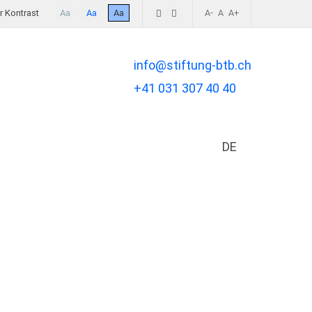
 Kontrast
Aa
Aa
Aa
A-
A
A+
info@stiftung-btb.ch
+41 031 307 40 40
DE
Sprache auswä