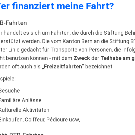
er ﬁnanziert meine Fahrt?
B-Fahrten
r handelt es sich um Fahrten, die durch die Stiftung Be
erstützt werden. Die vom Kanton Bern an die Stiftung 
ter Linie gedacht für Transporte von Personen, die info
cht benutzen können - mit dem
Zweck
der
Teilhabe am g
rden oft auch als
„Freizeitfahrten“
bezeichnet.
spiele:
Besuche
Familiäre Anlässe
Kulturelle Aktivitäten
Einkaufen, Coiffeur, Pédicure usw,