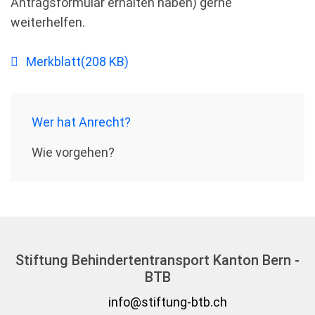
Antragsformular erhalten haben) gerne
weiterhelfen.
pdf
Merkblatt
(
208 KB
)
Wer hat Anrecht?
Wie vorgehen?
Stiftung Behindertentransport Kanton Bern -
BTB
info@stiftung-btb.ch