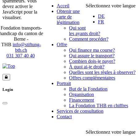
spammeurs. Vous
Acceil
Sélectionnez votre langue
devez activer le
Obtenir une
JavaScript pour la
DE
carte de
visualiser.
FR
légitimation
Fondation transports-
Qui sont
handicap du canton de
les ayants droit?
Berne -
Comment procéder?
THB
info@stiftung-
Offre
btb.ch
Qui finance ma course?
031 307 40 40
Qui assure le transport?
Combien dois-je payer?
À quoi ai-je droit?
Quelles sont les règles à observer?
Offres complémentaires
Portrait
But de la Fondation
Login
Organisation
Financement
La Fondation THB en chiffres
Services de consultation
Contact
Sélectionnez votre langue