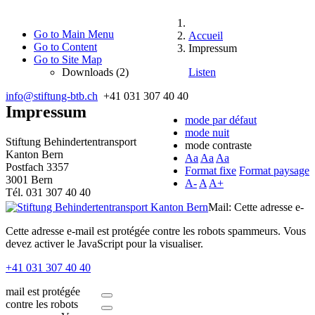
Go to Main Menu
Accueil
Go to Content
Impressum
Go to Site Map
Downloads (2)
Listen
info@stiftung-btb.ch
+41 031 307 40 40
Impressum
mode par défaut
mode nuit
Stiftung Behindertentransport
mode contraste
Kanton Bern
Aa
Aa
Aa
Postfach 3357
Format fixe
Format paysage
3001 Bern
A-
A
A+
Tél. 031 307 40 40
Mail:
Cette adresse e-
Cette adresse e-mail est protégée contre les robots spammeurs. Vous
devez activer le JavaScript pour la visualiser.
+41 031 307 40 40
mail est protégée
contre les robots