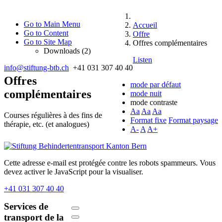
Go to Main Menu
Accueil
Go to Content
Offre
Go to Site Map
Offres complémentaires
Downloads (2)
Listen
info@stiftung-btb.ch
+41 031 307 40 40
Offres
mode par défaut
complémentaires
mode nuit
mode contraste
Aa
Aa
Aa
Courses régulières à des fins de
Format fixe
Format paysage
thérapie, etc. (et analogues)
A-
A
A+
Cette adresse e-mail est protégée contre les robots spammeurs. Vous
devez activer le JavaScript pour la visualiser.
+41 031 307 40 40
Services de
transport de la