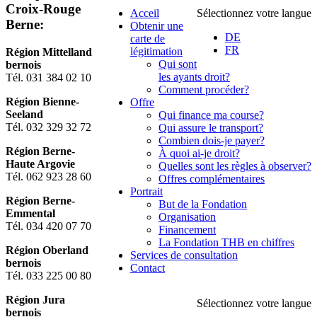
Croix-Rouge
Acceil
Sélectionnez votre langue
Berne:
Obtenir une
DE
carte de
FR
légitimation
Région Mittelland
Qui sont
bernois
les ayants droit?
Tél. 031 384 02 10
Comment procéder?
Région Bienne-
Offre
Seeland
Qui finance ma course?
Tél. 032 329 32 72
Qui assure le transport?
Combien dois-je payer?
Région Berne-
À quoi ai-je droit?
Haute Argovie
Quelles sont les règles à observer?
Tél. 062 923 28 60
Offres complémentaires
Portrait
Région Berne-
But de la Fondation
Emmental
Organisation
Tél. 034 420 07 70
Financement
La Fondation THB en chiffres
Région Oberland
Services de consultation
bernois
Contact
Tél. 033 225 00 80
Région Jura
Sélectionnez votre langue
bernois