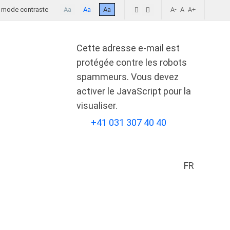
mode contraste
Aa
Aa
Aa
A-
A
A+
Cette adresse e-mail est
protégée contre les robots
spammeurs. Vous devez
activer le JavaScript pour la
visualiser.
+41 031 307 40 40
FR
Sélectionn