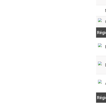
Régi
Régi